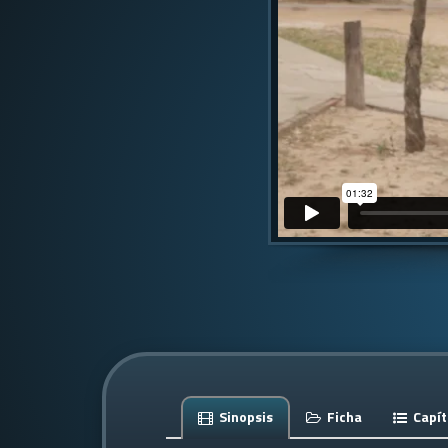
Sinopsis
Ficha
Capít