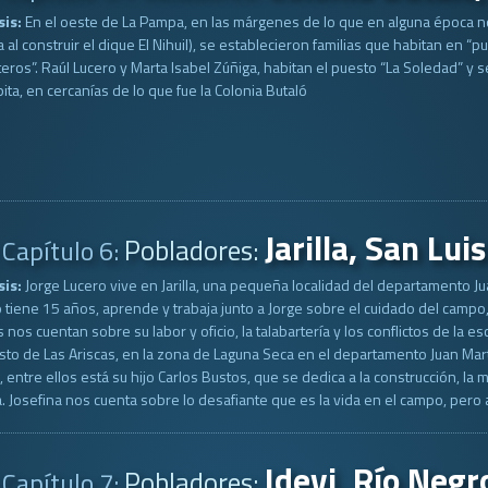
sis:
En el oeste de La Pampa, en las márgenes de lo que en alguna época no
a al construir el dique El Nihuil), se establecieron familias que habitan en 
eros”. Raúl Lucero y Marta Isabel Zúñiga, habitan el puesto “La Soledad” y 
ita, en cercanías de lo que fue la Colonia Butaló
Jarilla, San Luis
Pobladores:
Capítulo 6:
sis:
Jorge Lucero vive en Jarilla, una pequeña localidad del departamento Ju
 tiene 15 años, aprende y trabaja junto a Jorge sobre el cuidado del campo
nos cuentan sobre su labor y oficio, la talabartería y los conflictos de la es
sto de Las Ariscas, en la zona de Laguna Seca en el departamento Juan Mart
a, entre ellos está su hijo Carlos Bustos, que se dedica a la construcción, 
a. Josefina nos cuenta sobre lo desafiante que es la vida en el campo, pero a 
Idevi, Río Negr
Pobladores:
Capítulo 7: