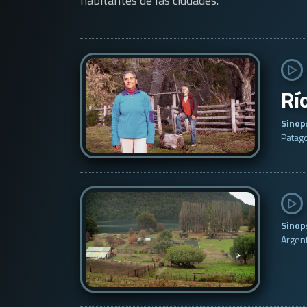
habitantes de las ciudades.
Rí
Sinop
Patago
Sinop
Argent