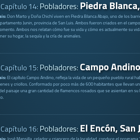
Piedra Blanca,
Pobladores:
Capítulo 14:
sis:
Don Marto y Doña Chichí viven en Piedra Blanca Abajo, uno de los barri
partamento Junin, provincia de San Luis. Ambos fueron criados en el camp
mento. Ambos nos relatan cómo fue su vida y cómo es actualmente su vida
er su hogar, la sequía y la cría de animales.
Campo Andino,
Pobladores:
Capítulo 15:
sis:
El capítulo Campo Andino, refleja la vida de un pequeño pueblo rural 
enes y criollos. Conformado por poco más de 600 habitantes que llevan una
del paisaje una gran cantidad de flamencos rosados que se asientan en su 
co.
El Encón, San 
Pobladores:
Capítulo 16:
sis:
José Mansilla, celador y criancero de la localidad, conduce el programa