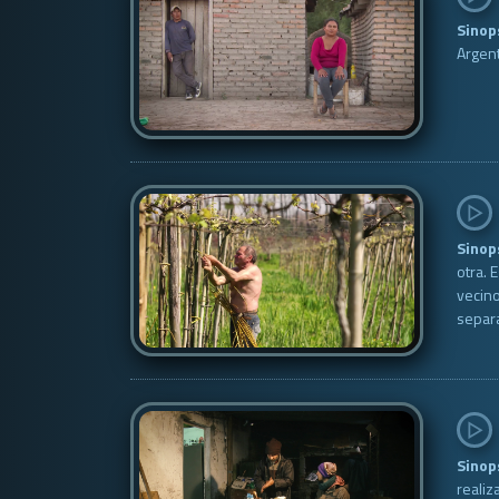
Sinop
Argent
Sinop
otra. 
vecino
separa
Sinop
realiz