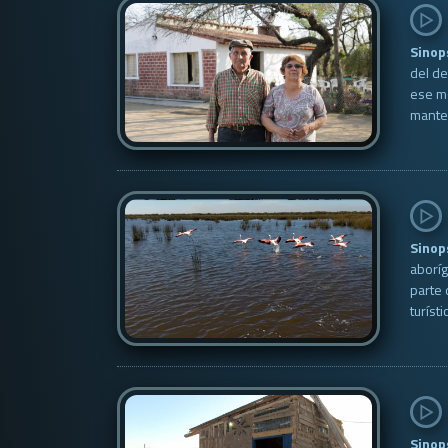
Sinop
del de
ese mo
manten
Sinop
aboríg
parte 
turísti
Sinop