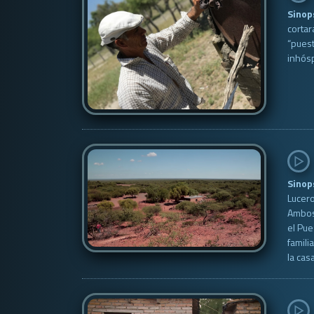
Sinop
cortar
“puest
inhósp
Sinop
Lucero
Ambos 
el Pue
famili
la cas