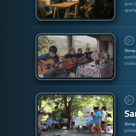
aves q
aparta
Sinop
pueblo
criado
Sa
Sinop
poblad