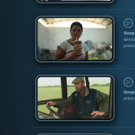
Sinop
desola
priori
Sinop
entre 