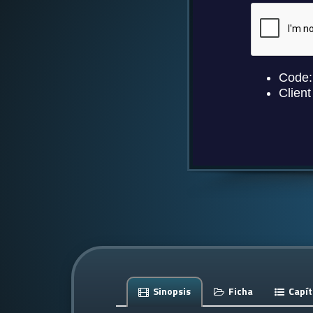
Sinopsis
Ficha
Capít