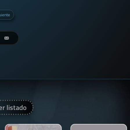
uiente
er listado