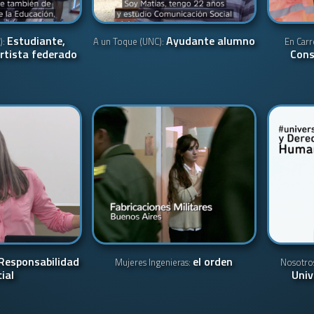
Estudiante,
Ayudante alumno
):
A un Toque (UNC):
En Carr
rtista federado
Cons
Responsabilidad
el orden
Mujeres Ingenieras:
Nosotro
ial
Univ