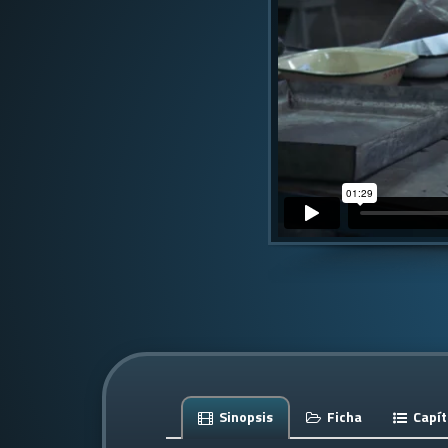
Sinopsis
Ficha
Capít