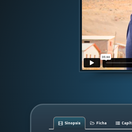
Sinopsis
Ficha
Capít