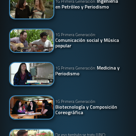
Ingeniería
1G Primera Generación:
en Petróleo y Periodismo
1G Primera Generación:
Comunicación social y Música
popular
Medicina y
1G Primera Generación:
Periodismo
1G Primera Generación:
Biotecnología y Composición
Coreográfica
De eso también se trata (UNC):