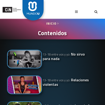
INICIO
Contenidos
No sirvo
13-18 entre vos y yo:
para nada
Relaciones
13-18 entre vos y yo:
violentas