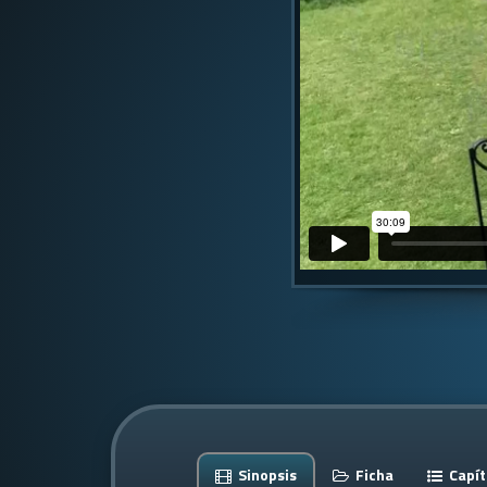
Sinopsis
Ficha
Capít