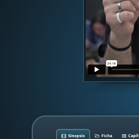
Sinopsis
Ficha
Capít