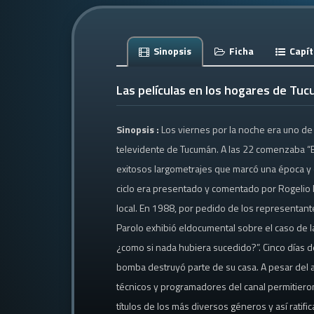
Sinopsis
Ficha
Capít
Las películas en los hogares de Tu
Sinopsis :
Los viernes por la noche era uno de l
televidente de Tucumán. A las 22 comenzaba “Bio
exitosos largometrajes que marcó una época y 
ciclo era presentado y comentado por Rogelio Pa
local. En 1988, por pedido de los representant
Parolo exhibió eldocumental sobre el caso de l
¿como si nada hubiera sucedido?”. Cinco días de
bomba destruyó parte de su casa. A pesar del at
técnicos y programadores del canal permitiero
títulos de los más diversos géneros y así ratif