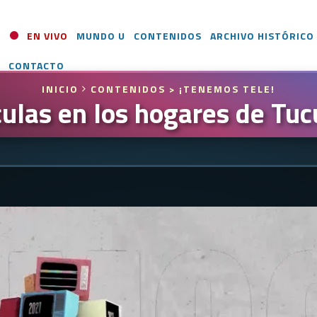
EN VIVO
MUNDO U
CONTENIDOS
ARCHIVO HISTÓRICO
CONTACTO
INICIO
CONTENIDOS
> ¡TENEMOS TELE!
culas en los hogares de T