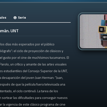
ulos
Serie
cumán. UNT
os días más esperados por el público
́grafo”: el ciclo de proyección de clásicos y
el gusto por el cine de muchísimos tucumanos. El
rolo, un crítico y amante de las artes visuales
es estudiantiles del Consejo Superior de la UNT,
a desaparición del joven Juan Herman: “Juan,
spués de que la película fuera televisada una
entado, el ciclo continuó. La tarea de los
n sortear las dificultades para conseguir nuevos
icar la vigencia de este clásico programa de cine