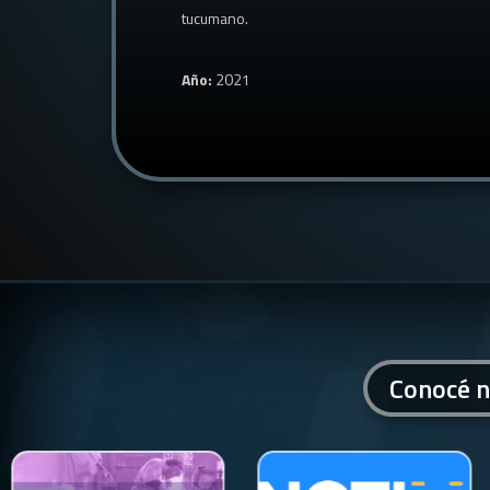
tucumano.
Año:
2021
Conocé n