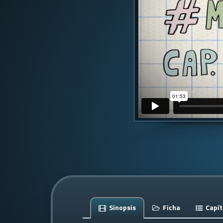
Sinopsis
Ficha
Capít