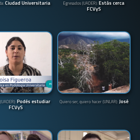
Ciudad Universitaria
Estás cerca
da:
Egresados (UADER):
FCVyS
Podés estudiar
José
 (UADER):
Quiero ser, quiero hacer (UNLAR):
FCVyS