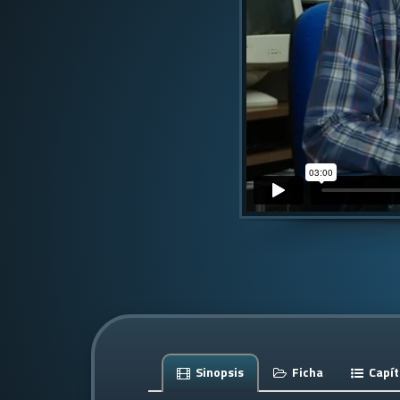
Sinopsis
Ficha
Capít