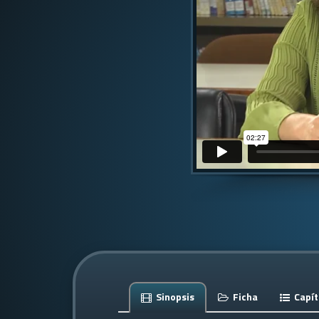
Sinopsis
Ficha
Capít