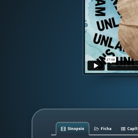
Sinopsis
Ficha
Capít