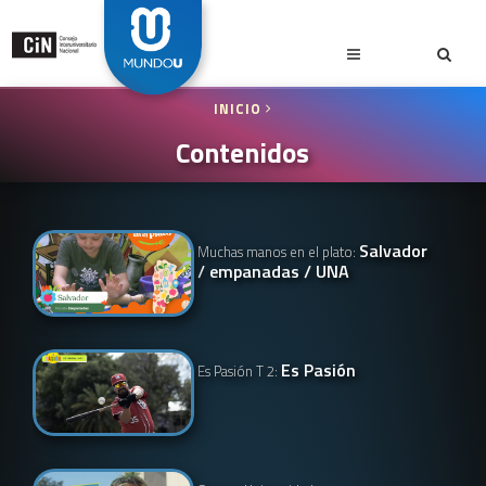
INICIO
Contenidos
Salvador
Muchas manos en el plato:
/ empanadas / UNA
Es Pasión
Es Pasión T 2: