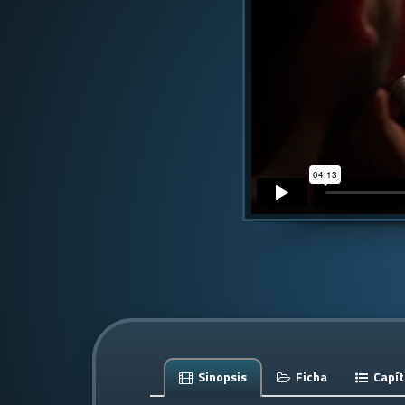
Sinopsis
Ficha
Capít