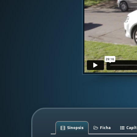
Sinopsis
Ficha
Capít