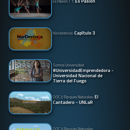
Es Pasión
Es Pasión T 1:
Capítulo 3
Nordestinos:
Somos Universidad:
#UniversidadEmprendedora -
Universidad Nacional de
Tierra del Fuego
El
DOC.U Parques Naturales:
Cantadero - UNLaR
DOC.U Parques Naturales: