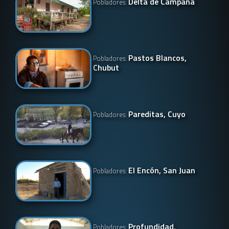
Delta de Campana
Pobladores:
Pastos Blancos,
Pobladores:
Chubut
Pareditas, Cuyo
Pobladores:
El Encón, San Juan
Pobladores:
Profundidad,
Pobladores: