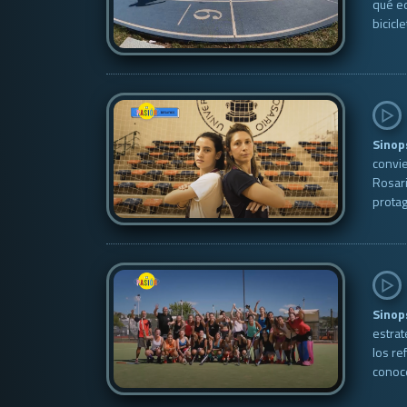
qué ed
bicicl
Sinop
convie
Rosari
protag
Sinop
estra
los re
conoce