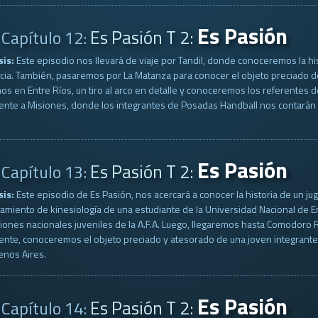
Es Pasión
Es Pasión T 2:
Capítulo 12:
sis:
Este episodio nos llevará de viaje por Tandil, donde conoceremos la his
ia. También, pasaremos por La Matanza para conocer el objeto preciado de
s en Entre Ríos, un tiro al arco en detalle y conoceremos los referentes d
ente a Misiones, donde los integrantes de Posadas Handball nos contarán c
Es Pasión
Es Pasión T 2:
Capítulo 13:
sis:
Este episodio de Es Pasión, nos acercará a conocer la historia de un 
tamiento de kinesiología de una estudiante de la Universidad Nacional de Ent
iones nacionales juveniles de la A.F.A. Luego, llegaremos hasta Comodoro 
ente, conoceremos el objeto preciado y atesorado de una joven integrante de
enos Aires.
Es Pasión
Es Pasión T 2:
Capítulo 14: