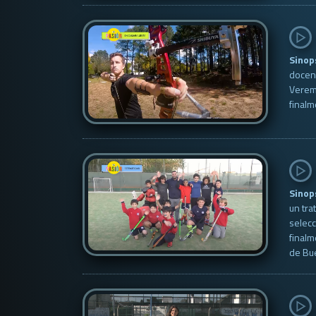
Sinop
docenc
Veremo
finalm
Sinop
un tra
selecc
finalm
de Bu