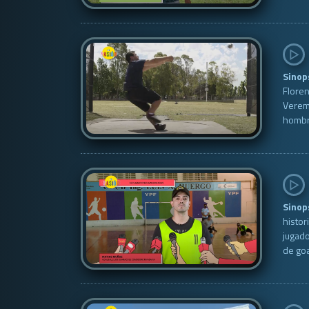
Sinop
Floren
Veremo
hombr
Sinop
histor
jugado
de goa