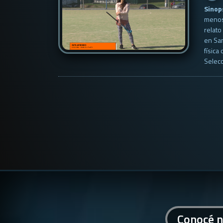
Sinop
menos 
relato
en San
física
Selecc
Conocé n