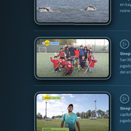
en kay
reúne 
Sinop
San Mi
jugado
del en
Sinop
capítu
jugado