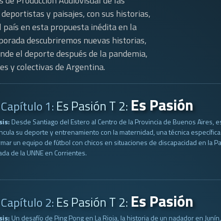
os de Producción Audiovisual de las
eportistas y paisajes, con sus historias,
 país en esta propuesta inédita en la
porada descubriremos nuevas historias,
onde el deporte después de la pandemia,
es y colectivas de Argentina.
Es Pasión
Es Pasión T 2:
Capítulo 1:
sis:
Desde Santiago del Estero al Centro de la Provincia de Buenos Aires, este
ncula su deporte y entrenamiento con la maternidad, una técnica específica
mar un equipo de fútbol con chicos en situaciones de discapacidad en la Pa
da de la UNNE en Corrientes.
Es Pasión
Es Pasión T 2:
Capítulo 2:
sis:
Un desafío de Ping Pong en La Rioja, la historia de un nadador en Junín