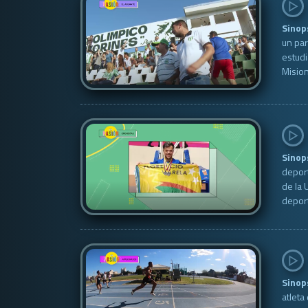
Sinop
un par
estudi
Mision
Sinop
deport
de la 
deport
Sinop
atleta