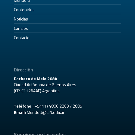
Mundo U
Contenidos
Noticias
Canales
Contacto
Dirección
Pacheco de Melo 2084
Ciudad Autónoma de Buenos Aires
(CP: C1126AAF) Argentina
Teléfono:
(+5411) 4806 2269 / 2805
Email:
MundoU@CIN.edu.ar
Seguinos en las redes