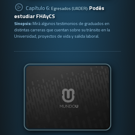
Capítulo 6:
Podés
Egresados (UADER):
estudiar FHAyCS
Sinopsis:
Mirá algunos testimonios de graduados en
distintas carreras que cuentan sobre su tránsito en la
Universidad, proyectos de vida y salida laboral.