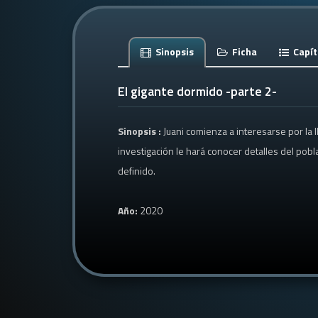
Sinopsis
Ficha
Capít
El gigante dormido -parte 2-
Sinopsis :
Juani comienza a interesarse por la l
investigación le hará conocer detalles del pobla
definido.
Año:
2020