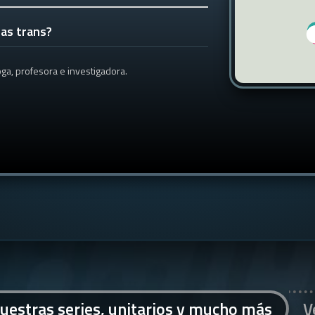
ias trans?
oga, profesora e investigadora.
uestras series, unitarios y mucho más
V