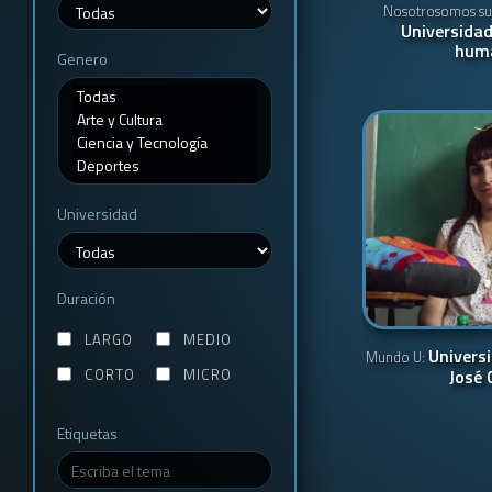
Nosotrosomos suj
Universidad
hum
Genero
Universidad
Duración
LARGO
MEDIO
Univers
Mundo U:
CORTO
MICRO
José 
Etiquetas