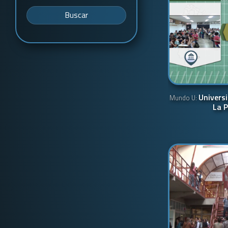
Buscar
Univers
Mundo U:
La P