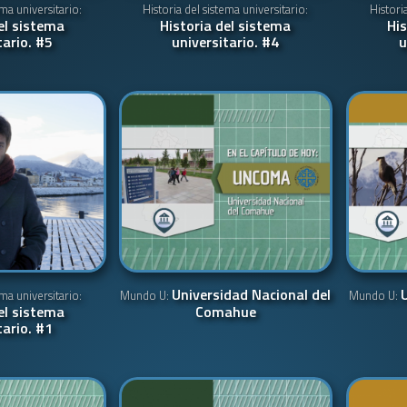
ema universitario:
Historia del sistema universitario:
Histori
el sistema
Historia del sistema
His
tario. #5
universitario. #4
u
Universidad Nacional del
ema universitario:
Mundo U:
Mundo U:
el sistema
Comahue
tario. #1