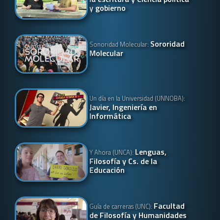
y gobierno
Sororidad
Sonoridad Molecular:
Molecular
Un día en la Universidad (UNNOBA):
Javier, Ingeniería en
Informática
Lenguas,
Y Ahora (UNCA):
Filosofía y Cs. de la
Educación
Facultad
Guía de carreras (UNC):
de Filosofía y Humanidades