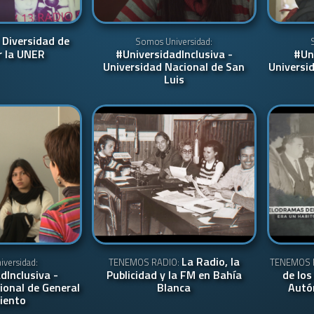
Diversidad de
:
Somos Universidad:
r la UNER
#UniversidadInclusiva -
#Un
Universidad Nacional de San
Universi
Luis
La Radio, la
versidad:
TENEMOS RADIO:
TENEMOS 
dInclusiva -
Publicidad y la FM en Bahía
de los
ional de General
Blanca
Autó
iento