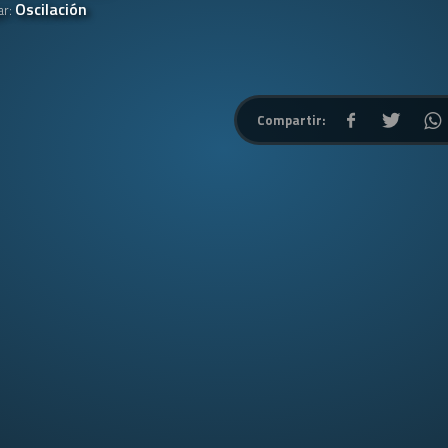
Oscilación
ar:
Compartir: