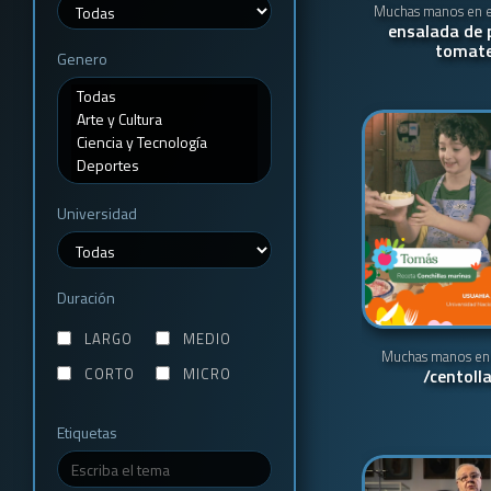
Muchas manos en e
ensalada de 
tomate
Genero
Universidad
Duración
LARGO
MEDIO
Muchas manos en 
CORTO
MICRO
/centoll
Etiquetas