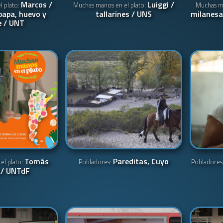
Marcos /
Luiggi /
l plato:
Muchas manos en el plato:
Muchas ma
papa, huevo y
tallarines / UNS
milanesa
 / UNT
Tomás
Pareditas, Cuyo
el plato:
Pobladores:
Pobladores
a/ UNTdF