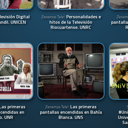
levisión Digital
Personalidades e
¡Tenemos Tele!:
¡Tenem
andil. UNICEN
hitos de la Televisión
pantall
Riocuartense. UNRC
R
Las primeras
Las primeras
¡Tenemos Tele!:
ncendidas en
pantallas encendidas en Bahía
#Uni
o. UNR
Blanca. UNS
Univ
Sa