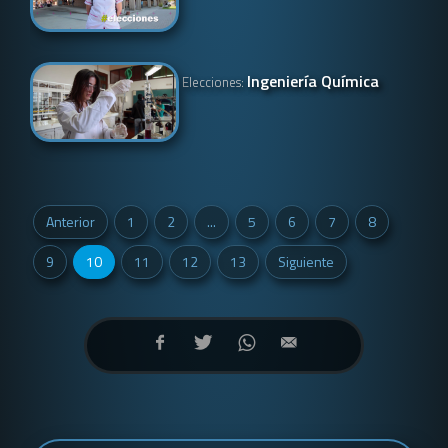
Ingeniería Química
Elecciones:
Anterior
1
2
...
5
6
7
8
9
10
11
12
13
Siguiente