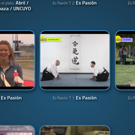
Abril /
Es Pasión
el plato:
Es Pasión T 2:
Es P
abaza / UNCUYO
Es Pasión
Es Pasión
:
Es Pasión T 1:
Es P