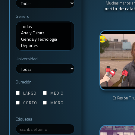
Muchas manos en 
locrito de cal
Genero
Universidad
Duración
LARGO
MEDIO
Es Pasión T 1
CORTO
MICRO
Etiquetas