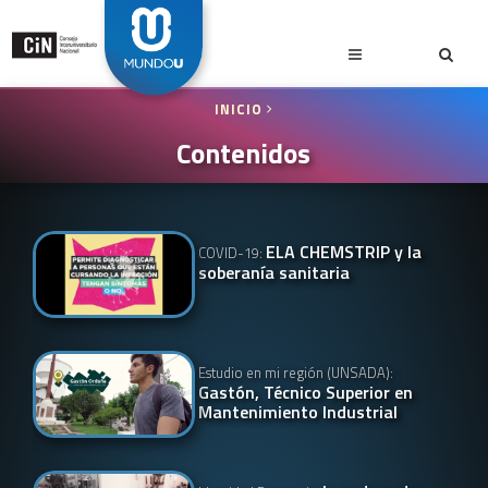
INICIO
Contenidos
ELA CHEMSTRIP y la
COVID-19:
soberanía sanitaria
Estudio en mi región (UNSADA):
Gastón, Técnico Superior en
Mantenimiento Industrial