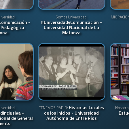
versidad:
Somos Universidad:
MIGRACIO
Comunicación -
#UniversidadyComunicación -
 Pedagógica
Universidad Nacional de La
onal
Matanza
Historias Locales
versidad:
TENEMOS RADIO:
Nosotro
dInclusiva -
de los Inicios - Universidad
Estu
ional de General
Autónoma de Entre Ríos
iento