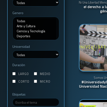
Ni Una Libertad Men
el derecho a l
gén
Genero
Universidad
Duración
LARGO
MEDIO
Somos Uni
CORTO
MICRO
#Universidady
Universidad Naci
Etiquetas