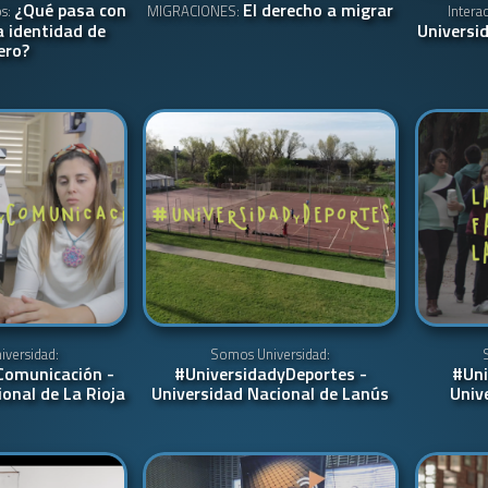
¿Qué pasa con
El derecho a migrar
os:
MIGRACIONES:
Intera
a identidad de
Universi
ero?
versidad:
Somos Universidad:
Comunicación -
#UniversidadyDeportes -
#Uni
onal de La Rioja
Universidad Nacional de Lanús
Univ