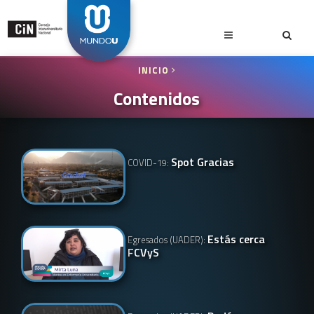
INICIO
Contenidos
Spot Gracias
COVID-19:
Estás cerca
Egresados (UADER):
FCVyS