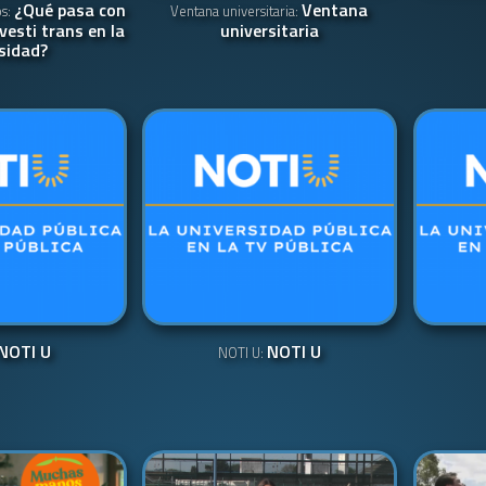
¿Qué pasa con
Ventana
os:
Ventana universitaria:
vesti trans en la
universitaria
sidad?
NOTI U
NOTI U
NOTI U: