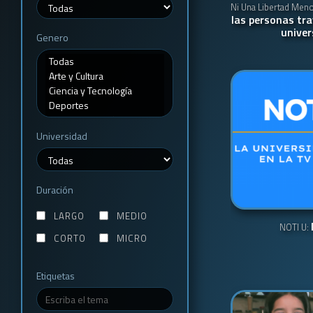
Ni Una Libertad Men
las personas tra
univer
Genero
Universidad
Duración
LARGO
MEDIO
NOTI U:
CORTO
MICRO
Etiquetas