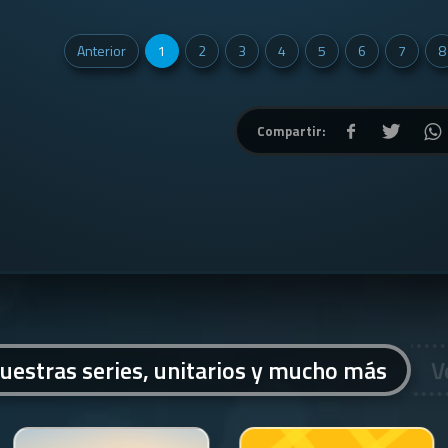
Anterior
1
2
3
4
5
6
7
8
Compartir:
uestras series, unitarios y mucho más
V