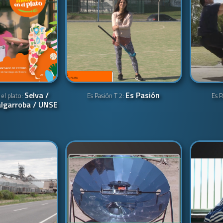
Selva /
Es Pasión
el plato:
Es Pasión T 2:
Es P
lgarroba / UNSE