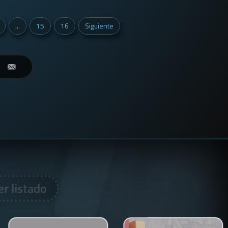
...
15
16
Siguiente
er listado